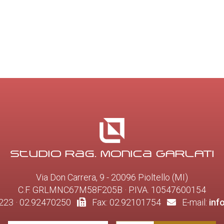
Studio Rag. Monica GARLATI
Via Don Carrera, 9 - 20096 Pioltello (MI)
C.F. GRLMNC67M58F205B · P.IVA. 10547600154
223 · 02.92470250
Fax: 02.92101754
E-mail:
inf