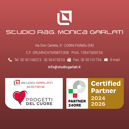
Studio Rag. Monica GARLATI
Via Don Carrera, 9 - 20096 Pioltello (MI)
C.F. GRLMNC67M58F205B · P.IVA. 10547600154
Tel: 02.92106223 · 02.92470250
Fax: 02.92101754
E-mail:
info@studiogarlati.it